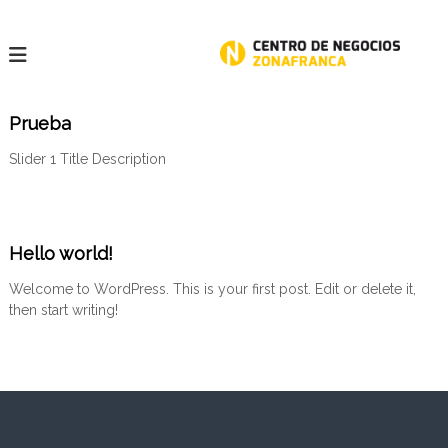
S
a
l
t
a
t
r
Prueba
r
a
l
Slider 1 Title Description
c
o
n
t
Hello world!
e
n
Welcome to WordPress. This is your first post. Edit or delete it,
i
then start writing!
d
o
i